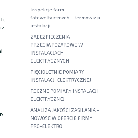
Inspekcje farm
fotowoltaicznych – termowizja
h,
instalacji
a z
ZABEZPIECZENIA
PRZECIWPOŻAROWE W
i
INSTALACJACH
ELEKTRYCZNYCH
PIĘCIOLETNIE POMIARY
INSTALACJI ELEKTRYCZNEJ
ROCZNE POMIARY INSTALACJI
ELEKTRYCZNEJ
ANALIZA JAKOŚCI ZASILANIA –
ny
NOWOŚĆ W OFERCIE FIRMY
PRO-ELEKTRO