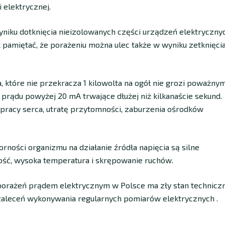
 elektrycznej.
niku dotknięcia nieizolowanych części urządzeń elektrycznyc
k pamiętać, że porażeniu można ulec także w wyniku zetknięci
, które nie przekracza 1 kilowolta na ogół nie grozi poważnym
rądu powyżej 20 mA trwające dłużej niż kilkanaście sekund.
pracy serca, utratę przytomności, zaburzenia ośrodków
ności organizmu na działanie źródła napięcia są silne
ość, wysoka temperatura i skrępowanie ruchów.
orażeń prądem elektrycznym w Polsce ma zły stan technicz
o zaleceń wykonywania regularnych pomiarów elektrycznych .