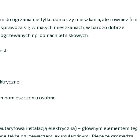
 do ogrzania nie tylko domu czy mieszkania, ale również firm
 sprawdza się w małych mieszkaniach, w bardzo dobrze
 ogrzewanych np. domach letniskowych.
est:
ktrycznej
ym pomieszczeniu osobno
wutaryfową instalacją elektryczną) – głównym elementem te
ane także ogrzewaczami akumulacyjnymi. Piece te gromadzą