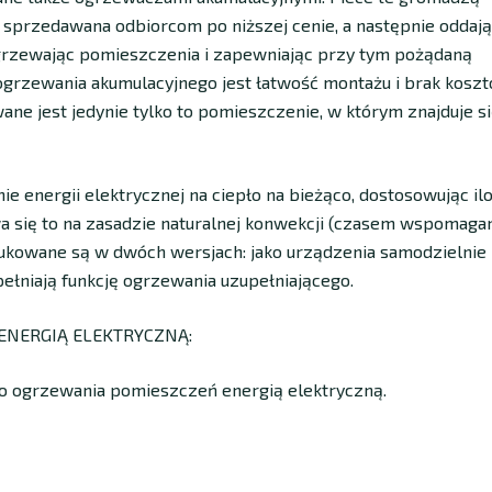
t sprzedawana odbiorcom po niższej cenie, a następnie oddają
ogrzewając pomieszczenia i zapewniając przy tym pożądaną
grzewania akumulacyjnego jest łatwość montażu i brak kosz
ane jest jedynie tylko to pomieszczenie, w którym znajduje s
ie energii elektrycznej na ciepło na bieżąco, dostosowując il
a się to na zasadzie naturalnej konwekcji (czasem wspomaga
kowane są w dwóch wersjach: jako urządzenia samodzielnie
pełniają funkcję ogrzewania uzupełniającego.
ENERGIĄ ELEKTRYCZNĄ:
do ogrzewania pomieszczeń energią elektryczną.